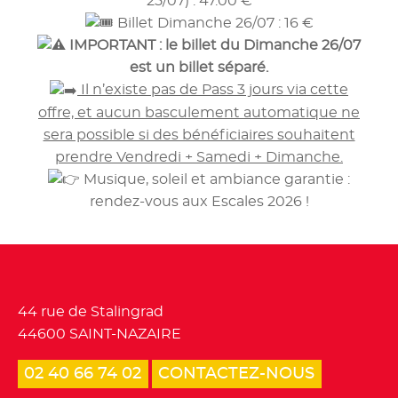
25/07) : 47.00 €
Billet Dimanche 26/07 : 16 €
IMPORTANT : le billet du Dimanche 26/07
est un billet séparé.
Il n’existe pas de Pass 3 jours via cette
offre, et aucun basculement automatique ne
sera possible si des bénéficiaires souhaitent
prendre Vendredi + Samedi + Dimanche.
Musique, soleil et ambiance garantie :
rendez-vous aux Escales 2026 !
Tourisme et loisirs
44 rue de Stalingrad
44600 SAINT-NAZAIRE
02 40 66 74 02
CONTACTEZ-NOUS