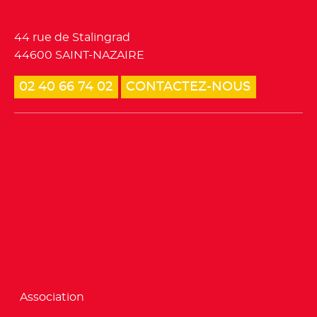
Tourisme et loisirs
44 rue de Stalingrad
44600 SAINT-NAZAIRE
02 40 66 74 02
CONTACTEZ-NOUS
Association