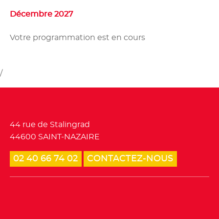
Décembre 2027
Votre programmation est en cours
/
Tourisme et loisirs
44 rue de Stalingrad
44600 SAINT-NAZAIRE
02 40 66 74 02
CONTACTEZ-NOUS