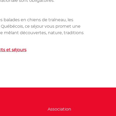
ationale sont obligatoires.
es balades en chiens de traîneau, les
es Québécois, ce séjour vous promet une
e mêlant découvertes, nature, traditions
its et séjours
.
Association