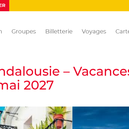
in
Youtube
ER
n
Groupes
Billetterie
Voyages
Carte
ndalousie – Vacances
 mai 2027