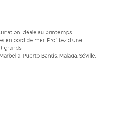
stination idéale au printemps.
es en bord de mer. Profitez d’une
t grands.
Marbella
,
Puerto Banús
,
Malaga
,
Séville
,