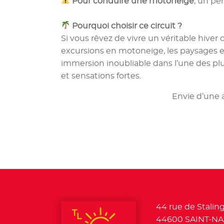
Pour conduire une motoneige
, un pe
Pourquoi choisir ce circuit ?
Si vous rêvez de vivre un véritable hiver
excursions en motoneige, les paysages en
immersion inoubliable dans l’une des pl
et sensations fortes.
Envie d’une 
Tourisme e
44 rue de Stalin
44600 SAINT-NA