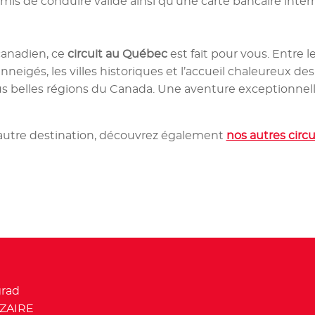
rmis de conduire valide ainsi qu’une carte bancaire intern
 canadien, ce
circuit au Québec
est fait pour vous. Entre l
neigés, les villes historiques et l’accueil chaleureux d
us belles régions du Canada. Une aventure exceptionnell
autre destination, découvrez également
nos autres circu
t loisirs
grad
ZAIRE