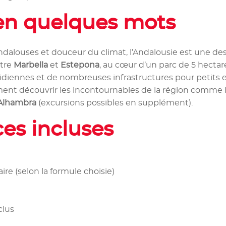
 en quelques mots
 andalouses et douceur du climat, l’Andalousie est une de
ntre
Marbella
et
Estepona
, au cœur d’un parc de 5 hectar
idiennes et de nombreuses infrastructures pour petits e
ement découvrir les incontournables de la région comme
’Alhambra
(excursions possibles en supplément).
es incluses
re (selon la formule choisie)
clus