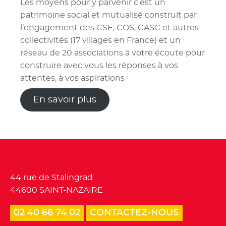
Les moyens pour y parvenir c’est un
patrimoine social et mutualisé construit par
l’engagement des CSE, COS, CASC et autres
collectivités (17 villages en France) et un
réseau de 20 associations à votre écoute pour
construire avec vous les réponses à vos
attentes, à vos aspirations
En savoir plus
Tourisme et loisirs
44 rue de Stalingrad
44600 SAINT-NAZAIRE
02 40 66 74 02
CONTACTEZ-NOUS