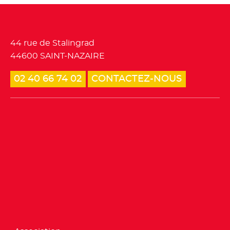
Tourisme et loisirs
44 rue de Stalingrad
44600 SAINT-NAZAIRE
02 40 66 74 02
CONTACTEZ-NOUS